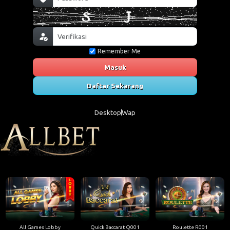
Remember Me
Masuk
Daftar Sekarang
Desktop
Wap
All Games Lobby
Quick Baccarat Q001
Roulette R001