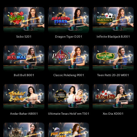
Sicbo S201
Dragon Tiger D201
Infinite Blackjack BJ001
Bull Bull B001
Classic Pokdeng P001
Teen Patti 20-20 W001
Andar Bahar AB001
Ultimate Texas Hold'em T501
Xoc Dia XD001