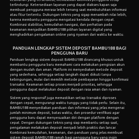
terlindungi. Ketersediaan layanan yang dapat diakses kapan saja
membuat pengguna merasa lebih tenang saat membutuhkan informasi
atau fitur tertentu. Dukungan teknis yang sigap menambah nilai lebih,
karena membantu pengguna mengatasi kendala dengan cepat.
Kombinasi stabilitas, kemudahan navigasi, dan perhatian pada
keamanan menjadikan BAMBU188 pilihan layanan digital yang
menghadirkan pengalaman online yang nyaman dari waktu ke waktu.
PANDUAN LENGKAP SISTEM DEPOSIT BAMBU188 BAGI
PENGGUNA BARU
Panduan lengkap sistem deposit BAMBU188 dirancang khusus untuk
membantu pengguna baru memahami cara melakukan pengisian akun
dengan mudah dan aman. Platform ini menyediakan metode deposit
yang sederhana, sehingga setiap langkah dapat diikuti tanpa
kebingungan, mulai dari memilih metode pembayaran hingga konfirmasi
transaksi. Keamanan setiap proses menjadi prioritas, sehingga
pengguna dapat melakukan deposit dengan rasa aman dan nyaman.
Sistem yang responsif juga memastikan setiap transaksi diproses
dengan cepat, mengurangi waktu tunggu yang tidak perlu. Selain itu,
BAMBU188 menyediakan panduan dan informasi yang jelas mengenai
jumlah minimum deposit, batas waktu, dan prosedur verifikasi agar
pengguna baru dapat menyesuaikan diri dengan platform dengan
cepat. Dengan dukungan teknis yang siap membantu setiap saat,
pengalaman melakukan deposit menjadi lebih praktis dan lancar.
Kombinasi kemudahan, keamanan, dan panduan yang jelas membuat
sistem deposit BAMBU188 ramah bagi pengguna baru yang ingin