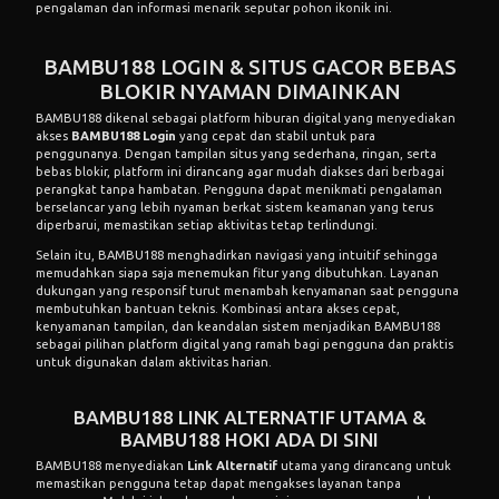
pengalaman dan informasi menarik seputar pohon ikonik ini.
BAMBU188 LOGIN & SITUS GACOR BEBAS
BLOKIR NYAMAN DIMAINKAN
BAMBU188 dikenal sebagai platform hiburan digital yang menyediakan
akses
BAMBU188 Login
yang cepat dan stabil untuk para
penggunanya. Dengan tampilan situs yang sederhana, ringan, serta
bebas blokir, platform ini dirancang agar mudah diakses dari berbagai
perangkat tanpa hambatan. Pengguna dapat menikmati pengalaman
berselancar yang lebih nyaman berkat sistem keamanan yang terus
diperbarui, memastikan setiap aktivitas tetap terlindungi.
Selain itu, BAMBU188 menghadirkan navigasi yang intuitif sehingga
memudahkan siapa saja menemukan fitur yang dibutuhkan. Layanan
dukungan yang responsif turut menambah kenyamanan saat pengguna
membutuhkan bantuan teknis. Kombinasi antara akses cepat,
kenyamanan tampilan, dan keandalan sistem menjadikan BAMBU188
sebagai pilihan platform digital yang ramah bagi pengguna dan praktis
untuk digunakan dalam aktivitas harian.
BAMBU188 LINK ALTERNATIF UTAMA &
BAMBU188 HOKI ADA DI SINI
BAMBU188 menyediakan
Link Alternatif
utama yang dirancang untuk
memastikan pengguna tetap dapat mengakses layanan tanpa