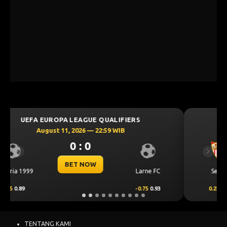
SPAIN LA LIGA
August 16, 2026 — 02:30 WIB
0 : 0
Previous
Next
BET NOW
Sevilla
Rayo Vallecano
0.25
0.95
-0.25
0.95
TENTANG KAMI