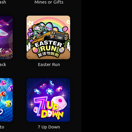
ash
Mines or Gifts
ack
Easter Run
to
7 Up Down