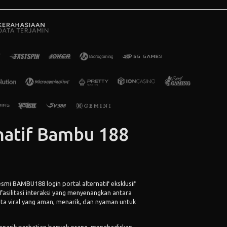
rike
Zodiac Bingo
natif Bambu 188
 Bingo
Burning Pearl Bingo
smi BAMBU188 login portal alternatif eksklusif
silitasi interaksi yang menyenangkan antara
ita viral yang aman, menarik, dan nyaman untuk
enarik perhatian banyak orang, menghadirkan