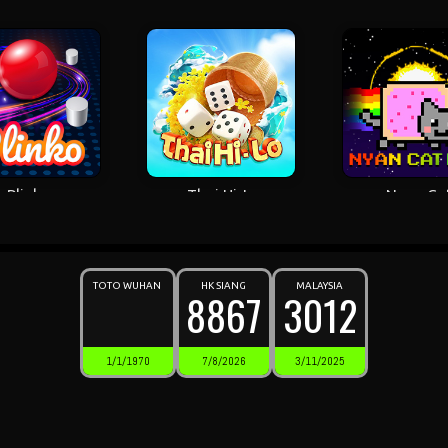
Plinko
Thai Hi-Lo
Nyan Ca
TOTO WUHAN
HK SIANG
MALAYSIA
8867
3012
1/1/1970
7/8/2026
3/11/2025
Odds HiLo
Thai Hi Lo
Lucky Whe