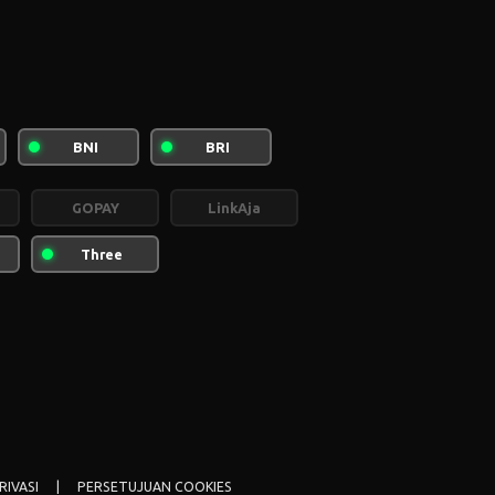
BNI
BRI
r
Pok Deng
GOPAY
LinkAja
Three
ice
Royal Tiger Baccarat
RIVASI
|
PERSETUJUAN COOKIES