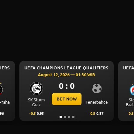
carat Babes
Caribbean Saga
Virtual Drago
Baccara
IERS
E-FOOTBALL F24 ELITE CLUB FRIENDLY
E-FO
August 8, 2026 — 00:15 WIB
1 : 4
BET NOW
Saint-
e-Feyenoord
e-Barcelona
e-A
oise
1.00
-0.25
-0.75
0.25
0.51
0.
tual Roulette
Virtual Sic Bo
Virtual Bacc