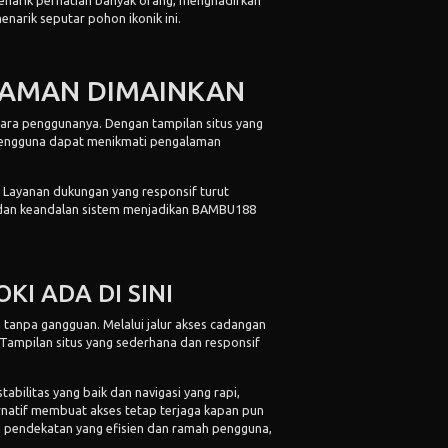
enarik seputar pohon ikonik ini.
NYAMAN DIMAINKAN
para penggunanya. Dengan tampilan situs yang
. Pengguna dapat menikmati pengalaman
 Layanan dukungan yang responsif turut
dan keandalan sistem menjadikan BAMBU188
I ADA DI SINI
anpa gangguan. Melalui jalur akses cadangan
Tampilan situs yang sederhana dan responsif
tabilitas yang baik dan navigasi yang rapi,
rnatif membuat akses tetap terjaga kapan pun
i pendekatan yang efisien dan ramah pengguna,