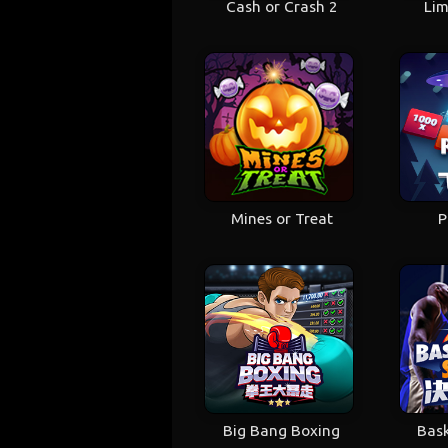
Cash or Crash 2
Lim
Mines or Treat
P
Big Bang Boxing
Bask