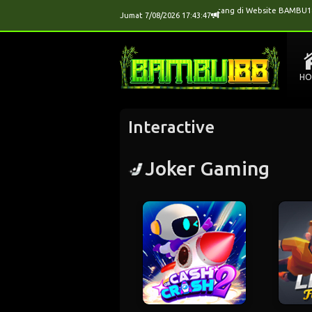
Selamat datang di Website BAMBU188 Slot Onl
Jumat 7/08/2026 17:43:48
HO
Interactive
Joker Gaming