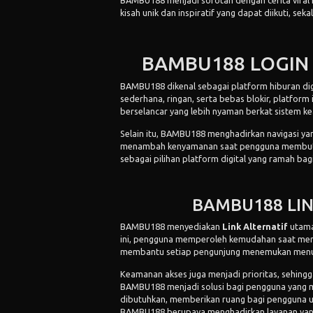
kisah unik dan inspiratif yang dapat diikuti, s
BAMBU188 LOGIN 
Neptune Treasure
Crypt
BAMBU188 dikenal sebagai platform hiburan di
sederhana, ringan, serta bebas blokir, platfo
Bingo
berselancar yang lebih nyaman berkat sistem ke
Selain itu, BAMBU188 menghadirkan navigasi ya
menambah kenyamanan saat pengguna membutuhk
sebagai pilihan platform digital yang ramah bag
BAMBU188 LIN
BAMBU188 menyediakan
Link Alternatif
utama
ini, pengguna memperoleh kemudahan saat meng
membantu setiap pengunjung menemukan menu 
Keamanan akses juga menjadi prioritas, sehingga 
BAMBU188 menjadi solusi bagi pengguna yang me
dibutuhkan, memberikan ruang bagi pengguna un
BAMBU188 berupaya menghadirkan layanan yang 