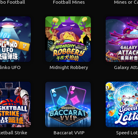
bo Football
Football Mines
Mines or C
linko UFO
Midnight Robbery
Galaxy Att
etball Strike
Baccarat VVIP
Speed Lot