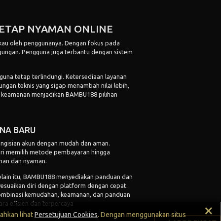
ETAP NYAMAN ONLINE
gkau oleh penggunanya. Dengan fokus pada
gungan. Pengguna juga terbantu dengan sistem
una tetap terlindungi. Ketersediaan layanan
ngan teknis yang sigap menambah nilai lebih,
da keamanan menjadikan BAMBU188 pilihan
UNA BARU
ngisian akun dengan mudah dan aman.
dari memilih metode pembayaran hingga
aman dan nyaman.
 Selain itu, BAMBU188 menyediakan panduan dan
esuaikan diri dengan platform dengan cepat.
 Kombinasi kemudahan, keamanan, dan panduan
ra efisien dan terpercaya
×
ahkan lihat
Persetujuan Cookies
. Dengan menggunakan situs
LAPOR PUSAT