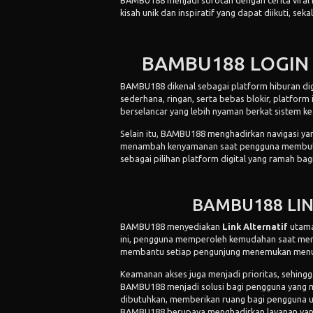
kisah unik dan inspiratif yang dapat diikuti, s
BAMBU188 LOGIN 
BAMBU188 dikenal sebagai platform hiburan di
sederhana, ringan, serta bebas blokir, platfo
berselancar yang lebih nyaman berkat sistem ke
Selain itu, BAMBU188 menghadirkan navigasi ya
menambah kenyamanan saat pengguna membutuhk
sebagai pilihan platform digital yang ramah bag
BAMBU188 LIN
BAMBU188 menyediakan
Link Alternatif
utama
ini, pengguna memperoleh kemudahan saat meng
membantu setiap pengunjung menemukan menu 
Keamanan akses juga menjadi prioritas, sehingga 
BAMBU188 menjadi solusi bagi pengguna yang me
dibutuhkan, memberikan ruang bagi pengguna un
BAMBU188 berupaya menghadirkan layanan yang 