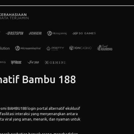
go
Magic Bingo
natif Bambu 188
smi BAMBU188 login portal alternatif eksklusif
go
Arcade Bingo
silitasi interaksi yang menyenangkan antara
ita viral yang aman, menarik, dan nyaman untuk
enarik perhatian banyak orang, menghadirkan