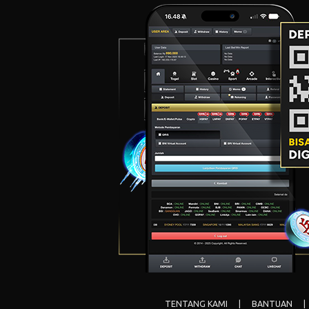
Keno
Dice
TENTANG KAMI
|
BANTUAN
|