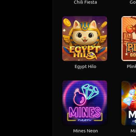
Chili Fiesta
Go
Egypt Hilo
Plin
Mines Neon
Mi