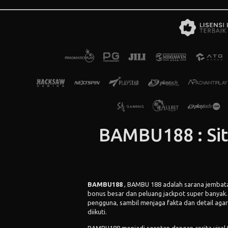
Steampunk Bingo 2
Stea
BAMBU188 : Sit
BAMBU188
, BAMBU 188 adalah sarana jembatan
Lost Ruins Bingo
C
bonus besar dan peluang jackpot super banyak.
pengguna, sambil menjaga fakta dan detail agar 
diikuti.
BAMBU188 menjadi sorotan dengan cerita viral