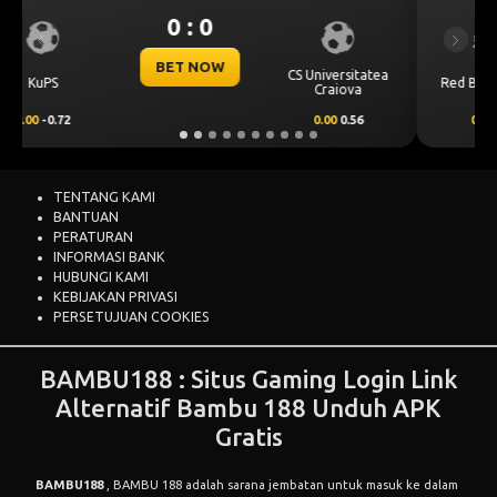
0 : 0
Previous
Next
BET NOW
Red Bull Salzburg
Pafos FC
0.75
0.59
-0.75
-0.75
TENTANG KAMI
BANTUAN
PERATURAN
INFORMASI BANK
HUBUNGI KAMI
KEBIJAKAN PRIVASI
PERSETUJUAN COOKIES
BAMBU188 : Situs Gaming Login Link
Alternatif Bambu 188 Unduh APK
Gratis
BAMBU188
, BAMBU 188 adalah sarana jembatan untuk masuk ke dalam