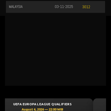
MALAYSIA
03-11-2025
3012
UEFA EUROPA LEAGUE QUALIFIERS
August 7, 2026 — 00:00 WIB